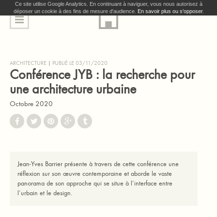
Ce site utilise Google Analytics. En continuant à naviguer, vous nous autorisez à
déposer un cookie à des fins de mesure d'audience.
En savoir plus ou s'opposer
.
ARCHITECTURE
PUBLIÉ LE 03/11/2020
Conférence JYB : la recherche pour
une architecture urbaine
Octobre 2020
Jean-Yves Barrier présente à travers de cette conférence une
réflexion sur son œuvre contemporaine et aborde le vaste
panorama de son approche qui se situe à l’interface entre
l’urbain et le design.