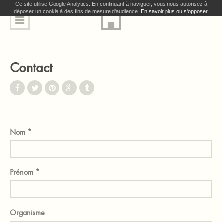
Ce site utilise Google Analytics. En continuant à naviguer, vous nous autorisez à
déposer un cookie à des fins de mesure d'audience.
En savoir plus ou s'opposer
.
Contact
Nom
*
Prénom
*
Organisme