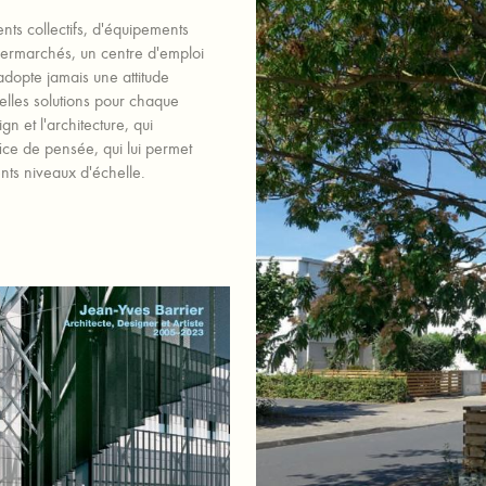
nts collectifs, d'équipements
upermarchés, un centre d'emploi
adopte jamais une attitude
elles solutions pour chaque
sign et l'architecture, qui
ice de pensée, qui lui permet
nts niveaux d'échelle.