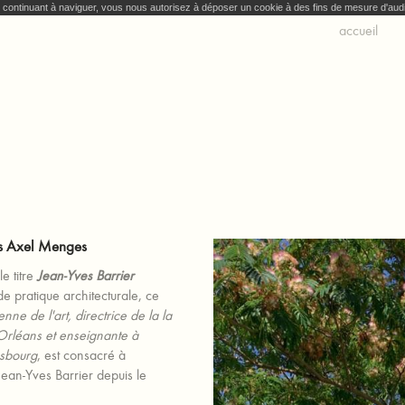
En continuant à naviguer, vous nous autorisez à déposer un cookie à des fins de mesure d'au
accueil
ns Axel Menges
e titre
Jean-Yves Barrier
e pratique architecturale, ce
ienne de l'art, directrice de la la
 Orléans et enseignante à
asbourg
, est consacré à
 Jean-Yves Barrier depuis le