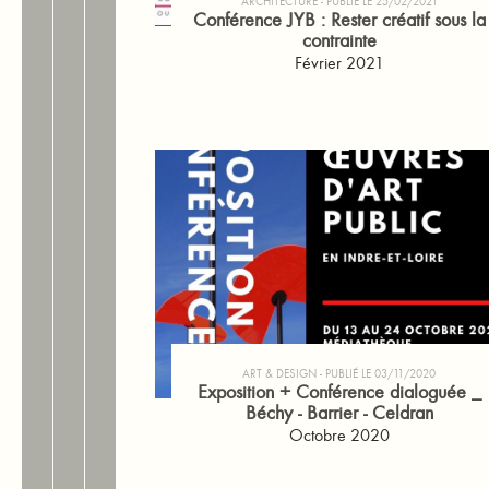
ARCHITECTURE
PUBLIÉ LE 25/02/2021
Conférence JYB : Rester créatif sous la
contrainte
Février 2021
ART & DESIGN
PUBLIÉ LE 03/11/2020
Exposition + Conférence dialoguée _
Béchy - Barrier - Celdran
Octobre 2020