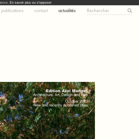
dience.
En savoir plus ou s'opposer
.
publications
contact
actualités