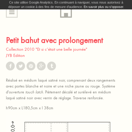
Ce site utilise Google Analytics. En continuant à naviguer, vous nous autorisez à
déposer un cookie à des fins de mesure d'audience.
En savoir plus ou s'opposer
.
Petit bahut avec prolongement
Collection 2010 "Et si c’était une belle journée"
JYB Edition
Réalisé en médium laqué satiné noir, comprenant deux rangements
avec portes blanche et noire et une niche jaune ou rouge.
Système
d'ouverture
touch latch
.
Piètement décalé et surélevé en médium
laqué satiné noir avec verrin de réglage.
Traverse renforcée.
h90cm x L180,5cm x l 38cm