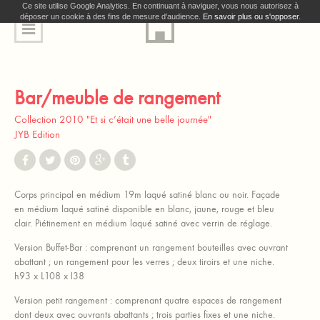
Ce site utilise Google Analytics. En continuant à naviguer, vous nous autorisez à
déposer un cookie à des fins de mesure d'audience.
En savoir plus ou s'opposer
.
Bar/meuble de rangement
Collection 2010 "Et si c’était une belle journée"
JYB Edition
Corps principal en médium 19m laqué satiné blanc ou noir. Façade
en médium laqué satiné disponible en blanc, jaune, rouge et bleu
clair. Piétinement en médium laqué satiné avec verrin de réglage.
Version Buffet-Bar : comprenant un rangement bouteilles avec ouvrant
abattant ; un rangement pour les verres ; deux tiroirs et une niche.
h93 x L108 x l38
Version petit rangement : comprenant quatre espaces de rangement
dont deux avec ouvrants abattants ; trois parties fixes et une niche.