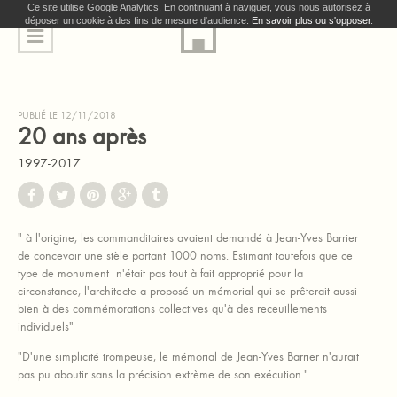
Ce site utilise Google Analytics. En continuant à naviguer, vous nous autorisez à
déposer un cookie à des fins de mesure d'audience.
En savoir plus ou s'opposer
.
PUBLIÉ LE 12/11/2018
20 ans après
1997-2017
" à l'origine, les commanditaires avaient demandé à Jean-Yves Barrier
de concevoir une stèle portant 1000 noms. Estimant toutefois que ce
type de monument n'était pas tout à fait approprié pour la
circonstance, l'architecte a proposé un mémorial qui se prêterait aussi
bien à des commémorations collectives qu'à des receuillements
individuels"
"D'une simplicité trompeuse, le mémorial de Jean-Yves Barrier n'aurait
pas pu aboutir sans la précision extrème de son exécution."