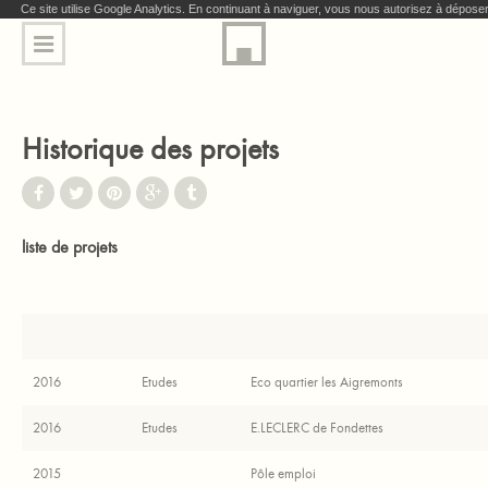
Ce site utilise Google Analytics. En continuant à naviguer, vous nous autorisez à dépos
Historique des projets
liste de projets
2016
Etudes
Eco quartier les Aigremonts
2016
Etudes
E.LECLERC de Fondettes
2015
Pôle emploi