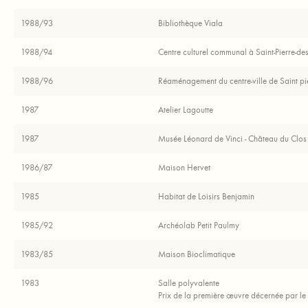
1988/93
Bibliothèque Viala
1988/94
Centre culturel communal à Saint-Pierre-de
1988/96
Réaménagement du centre-ville de Saint pi
1987
Atelier Lagoutte
1987
Musée Léonard de Vinci - Château du Clos
1986/87
Maison Hervet
1985
Habitat de Loisirs Benjamin
1985/92
Archéolab Petit Paulmy
1983/85
Maison Bioclimatique
1983
Salle polyvalente
Prix de la première œuvre décernée par le 