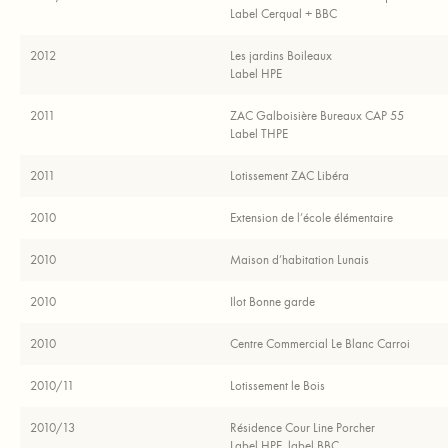
Label Cerqual + BBC
2012
Les jardins Boileaux
​Label HPE
2011
ZAC Galboisière Bureaux CAP 55
Label THPE
2011
Lotissement ZAC Libéra
2010
Extension de l’école élémentaire
2010
Maison d’habitation Lunais
2010
Ilot Bonne garde
2010
Centre Commercial Le Blanc Carroi
2010/11
Lotissement le Bois
2010/13
Résidence Cour Line Porcher
Label HPE, label BBC