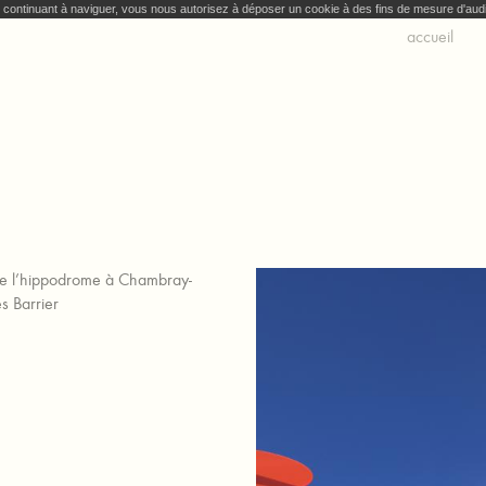
En continuant à naviguer, vous nous autorisez à déposer un cookie à des fins de mesure d'au
accueil
 de l’hippodrome à Chambray-
n-Yves Barrier