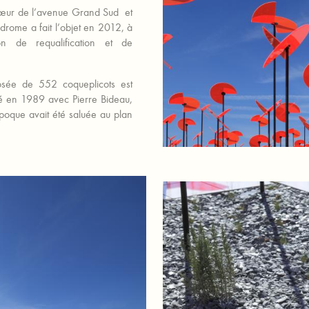
 cœur de l’avenue Grand Sud et
drome a fait l’objet en 2012, à
xion de requalification et de
posée de 552 coqueplicots est
né en 1989 avec Pierre Bideau,
époque avait été saluée au plan