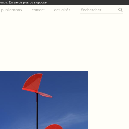
dience.
En savoir plus ou s'opposer
.
publications
contact
actualités