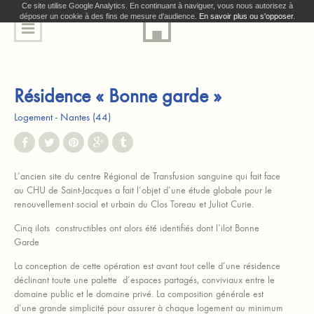
Ce site utilise Google Analytics. En continuant à naviguer, vous nous autorisez à
déposer un cookie à des fins de mesure d'audience.
En savoir plus ou s'opposer
.
Résidence « Bonne garde »
Logement
Nantes (44)
L’ancien site du centre Régional de Transfusion sanguine qui fait face
au CHU de Saint-Jacques a fait l’objet d’une étude globale pour le
renouvellement social et urbain du Clos Toreau et Juliot Curie.
Cinq ilots constructibles ont alors été identifiés dont l’ilot Bonne
Garde
La conception de cette opération est avant tout celle d’une résidence
déclinant toute une palette d’espaces partagés, conviviaux entre le
domaine public et le domaine privé. La composition générale est
d’une grande simplicité pour assurer à chaque logement au minimum