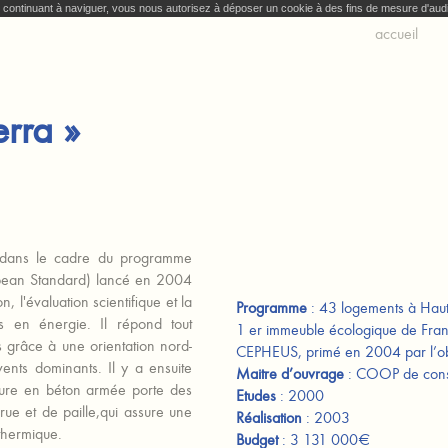
En continuant à naviguer, vous nous autorisez à déposer un cookie à des fins de mesure d'au
accueil
erra »
rit dans le cadre du programme
opean Standard) lancé en 2004
 l'évaluation scientifique et la
Programme
: 43 logements à Hau
es en énergie. Il répond tout
1 er immeuble écologique de Fra
s grâce à une orientation nord-
CEPHEUS, primé en 2004 par l’ob
ents dominants. Il y a ensuite
Maitre d’ouvrage
: COOP de const
sature en béton armée porte des
Etudes
: 2000
ue et de paille,qui assure une
Réalisation
: 2003
 thermique.
Budget
: 3 131 000€