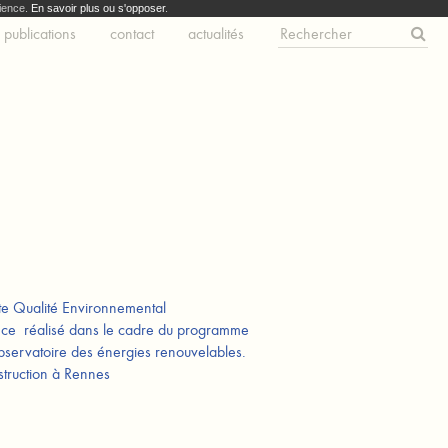
dience.
En savoir plus ou s'opposer
.
publications
contact
actualités
te Qualité Environnemental
nce réalisé dans le cadre du programme
servatoire des énergies renouvelables.
ruction à Rennes