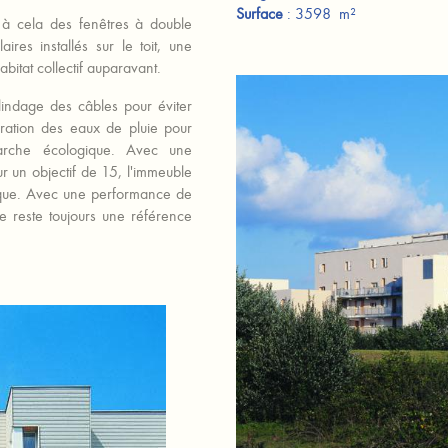
Surface
: 3598 m²
nt à cela des fenêtres à double
res installés sur le toit, une
habitat collectif auparavant.
 blindage des câbles pour éviter
ération des eaux de pluie pour
marche écologique. Avec une
un objectif de 15, l'immeuble
oque. Avec une performance de
 reste toujours une référence