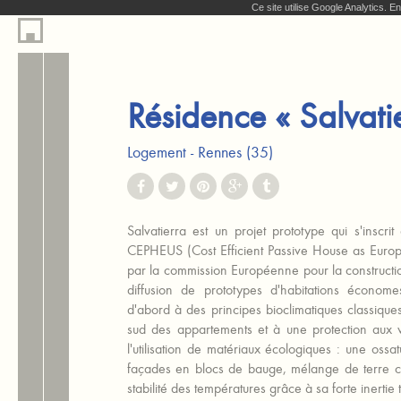
Ce site utilise Google Analytics. 
Résidence « Salvati
Logement
Rennes (35)
Salvatierra est un projet prototype qui s'insc
CEPHEUS (Cost Efficient Passive House as Eur
par la commission Européenne pour la construction,
diffusion de prototypes d'habitations économ
d'abord à des principes bioclimatiques classique
sud des appartements et à une protection aux v
l'utilisation de matériaux écologiques : une os
façades en blocs de bauge, mélange de terre cr
stabilité des températures grâce à sa forte inertie